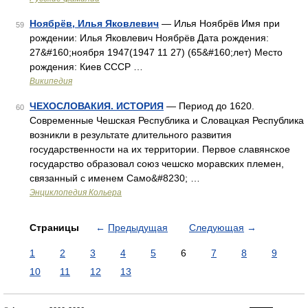
Ноябрёв, Илья Яковлевич
— Илья Ноябрёв Имя при
59
рождении: Илья Яковлевич Ноябрёв Дата рождения:
27&#160;ноября 1947(1947 11 27) (65&#160;лет) Место
рождения: Киев СССР …
Википедия
ЧЕХОСЛОВАКИЯ. ИСТОРИЯ
— Период до 1620.
60
Современные Чешская Республика и Словацкая Республика
возникли в результате длительного развития
государственности на их территории. Первое славянское
государство образовал союз чешско моравских племен,
связанный с именем Само&#8230; …
Энциклопедия Кольера
Страницы
←
Предыдущая
Следующая
→
1
2
3
4
5
6
7
8
9
10
11
12
13